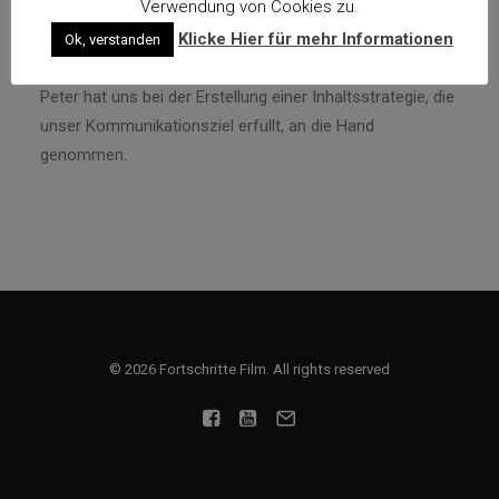
Verwendung von Cookies zu.
Klicke Hier für mehr Informationen
14. FEBRUAR 2023
|
BY
JIA LI
Ok, verstanden
Peter hat uns bei der Erstellung einer Inhaltsstrategie, die
unser Kommunikationsziel erfüllt, an die Hand
genommen.
© 2026 Fortschritte Film. All rights reserved